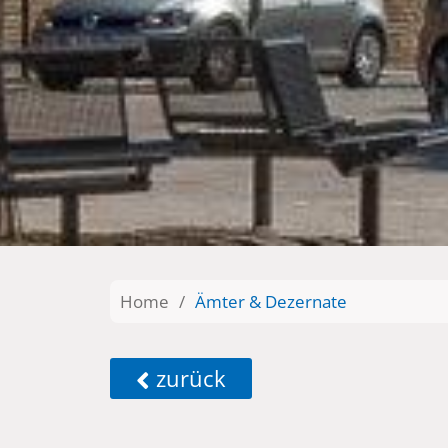
Home
/
Ämter & Dezernate
zurück