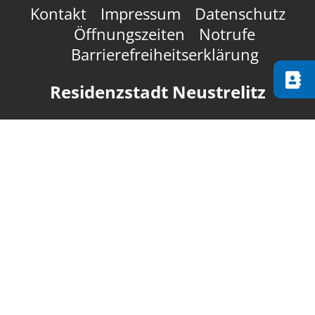
Kontakt
Impressum
Datenschutz
Öffnungszeiten
Notrufe
Barrierefreiheitserklärung
Residenzstadt Neustrelitz
Markt 1
17235 Neustrelitz
03981 4534-0
info@neustrelitz.de
Tourist- und
Nationalparkinformation
Residenzstadt Neustrelitz