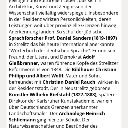
geistigen und kulturellen Leben, das sich in
Architektur, Kunst und Zeugnissen der
Wissenschaft vielfältig widerspiegelt. Insbesondere
in der Residenz wirkten Persönlichkeiten, deren
Leistungen weit über provinzielle Grenzen hinweg
Anerkennung fanden. So schuf der jüdische
Sprachforscher Prof. Daniel Sanders (1819-1897)
in Strelitz das bis heute international anerkannte
"Wörterbuch der deutschen Sprache". Er und sein
Freund, der Literat und Demokrat
Adolf
Glaßbrenner,
waren führende Köpfe des Strelitzer
Reformvereins von 1848. Die
Bildhauer Christian
Philipp und Albert Wolff,
Vater und Sohn,
befreundet mit
Christian Daniel Rauch
, wirkten in
der Residenzstadt. Der in Neustrelitz geborene
Künstler Wilhelm Riefstahl (1827-1888),
späterer
Direktor der Karlsruher Kunstakademie, war ein
über Deutschlands Grenzen anerkannter
Landschaftsmaler. Der
Archäologe Heinrich
Schliemann
ging hier zur Schule. Der
Naturwissenschaftler und Begründer des