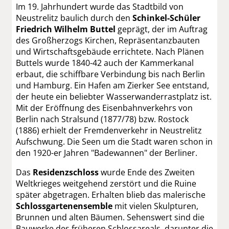
Im 19. Jahrhundert wurde das Stadtbild von
Neustrelitz baulich durch den
Schinkel-Schüler
Friedrich Wilhelm Buttel
geprägt, der im Auftrag
des Großherzogs Kirchen, Repräsentanzbauten
und Wirtschaftsgebäude errichtete. Nach Plänen
Buttels wurde 1840-42 auch der Kammerkanal
erbaut, die schiffbare Verbindung bis nach Berlin
und Hamburg. Ein Hafen am Zierker See entstand,
der heute ein beliebter Wasserwanderrastplatz ist.
Mit der Eröffnung des Eisenbahnverkehrs von
Berlin nach Stralsund (1877/78) bzw. Rostock
(1886) erhielt der Fremdenverkehr in Neustrelitz
Aufschwung. Die Seen um die Stadt waren schon in
den 1920-er Jahren "Badewannen" der Berliner.
Das
Residenzschloss
wurde Ende des Zweiten
Weltkrieges weitgehend zerstört und die Ruine
später abgetragen. Erhalten blieb das malerische
Schlossgartenensemble
mit vielen Skulpturen,
Brunnen und alten Bäumen. Sehenswert sind die
Bauwerke des früheren Schlossareals, darunter die